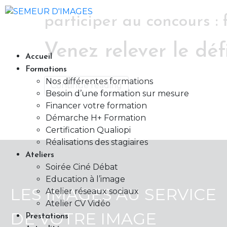
participer au concours : 
Venez relever le défi
Accueil
Formations
Nos différentes formations
Continue reading
Besoin d’une formation sur mesure
Financer votre formation
Démarche H+ Formation
Certification Qualiopi
Réalisations des stagiaires
Ateliers
Soirée Ciné Débat
Education à l’image
LES IMAGES AU SERVICE
Atelier réseaux sociaux
Atelier CV Vidéo
DE VOTRE IMAGE
Prestations