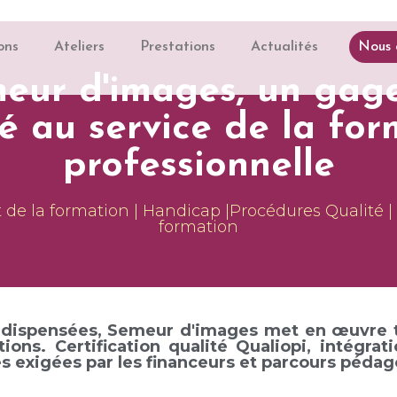
Nous 
ons
Ateliers
Prestations
Actualités
eur d'images, un gag
té au service de la for
professionnelle
e la formation | Handicap |Procédures Qualité |
formation
ns dispensées, Semeur d'images met en œuvre t
ons. Certification qualité Qualiopi, intégrat
s exigées par les financeurs et parcours péda