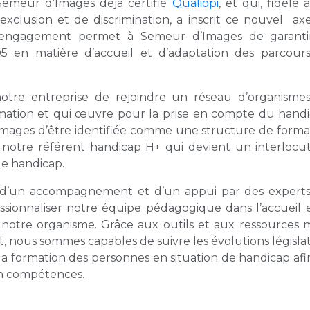
emeur d’Images déjà certifié
Qualiopi
, et qui, fidèle 
exclusion et de discrimination, a inscrit ce nouvel ax
t engagement permet à Semeur d’Images de garanti
05 en matière d’accueil et d’adaptation des parcour
tre entreprise de rejoindre un réseau d’organisme
rmation et qui œuvre pour la prise en compte du handi
mages d’être identifiée comme une structure de forma
e notre référent handicap H+ qui devient un interlocu
de handicap.
 d’un accompagnement et d’un appui par des expert
ssionnaliser notre équipe pédagogique dans l’accueil e
notre organisme. Grâce aux outils et aux ressources m
, nous sommes capables de suivre les évolutions législat
 la formation des personnes en situation de handicap afi
en compétences.