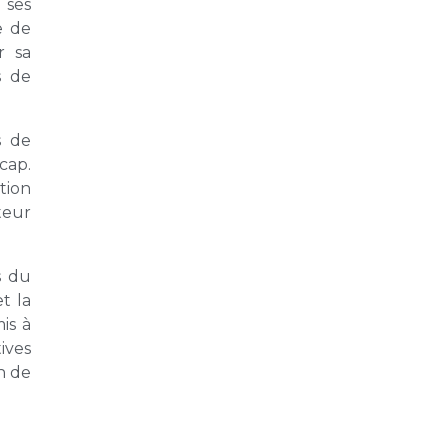
à ses
e de
r sa
s de
s de
cap.
tion
teur
s du
t la
is à
ives
n de