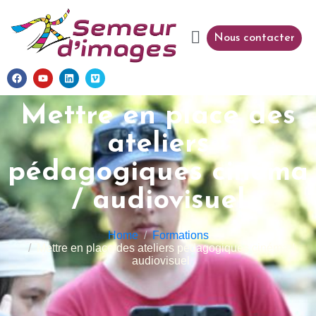
Nous contacter
Mettre en place des
ateliers
pédagogiques cinéma
/ audiovisuel
Home
Formations
Mettre en place des ateliers pédagogiques cinéma /
audiovisuel