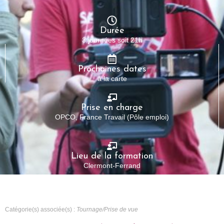
Durée
3 journées soit 21h
Prochaines dates
à la carte
Prise en charge
OPCO, France Travail (Pôle emploi)
Lieu de la formation
Clermont-Ferrand
Catégorie(s) associée(s) :
Tournage/Prise de vue